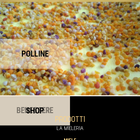
POLLINE
PROPOLI
BENESSERE
SHOP
PRODOTTI
LA MIELERIA