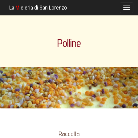
La
M
ieleria di San Lorenzo
Toggl
naviga
Polline
Raccolta